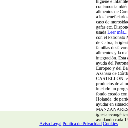
higiene e infantil
contamos también
alimentos de Cór
a los beneficiario
caso de morosida
gafas etc. Dispo
usada
Leer más...
con el Patronato
de Cabra, la
igles
familias
desfavore
alimentos y la rea
integración. Esta 
ayuda del Patrona
Europeo y del Ba
Azahara de Córd
CASTELLÓN
: 
productos de ali
iniciado un progr
fondo creado con
Holanda, de parti
ayudar en situaci
MANZANARE
iglesia evangéli
ayudando cada 15 
Aviso Legal
Política de Privacidad
Cookies