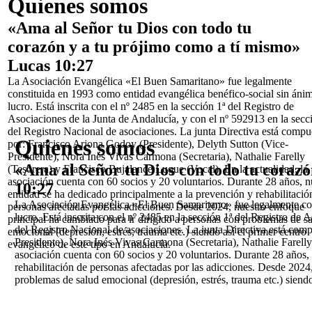
Quienes somos
«Ama al Señor tu Dios con todo tu
corazón y a tu prójimo como a tí mismo»
Lucas 10:27
La Asociación Evangélica «El Buen Samaritano» fue legalmente
constituida en 1993 como entidad evangélica benéfico-social sin án
lucro. Está inscrita con el nº 2485 en la sección 1ª del Registro de
Asociaciones de la Junta de Andalucía, y con el nº 592913 en la secc
del Registro Nacional de asociaciones. La junta Directiva está compu
Quienes somos
por: Francisco Arjona Godoy (Presidente), Delyth Sutton (Vice-
Presidente),
Nora Inés Vivas Carmona (Secretaria), Nathalie Farelly
«Ama al Señor tu Dios con todo tu corazó
(Tesorera) y
Francisco Bujalance Luque (Vocal).
En la actualidad, la
asociación cuenta con 60 socios y 20 voluntarios.
Durante 28 años, n
10:27
entidad se ha dedicado principalmente a la
prevención y rehabilitació
La Asociación Evangélica «El Buen Samaritano» fue legalmente co
personas afectadas por las adicciones.
Desde 2024, nuestro enfoque
lucro. Está
inscrita con el nº 2485 en la sección 1ª del Registro de 
principal ha cambiado para ir dirigido a
personas con problemas de s
del Registro
Nacional de asociaciones. La junta Directiva está com
emocional (depresión, estrés,
trauma etc.) siendo así el primer centro
Presidente), Nora Inés Vivas
Carmona (Secretaria), Nathalie Farell
evangélico de este tipo en
Andalucía.
asociación cuenta con 60 socios y 20 voluntarios.
Durante 28 años, 
rehabilitación de personas afectadas por las adicciones.
Desde 2024, 
problemas de salud emocional (depresión, estrés,
trauma etc.) siend