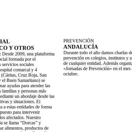
IAL
PREVENCIÓN
ANDALUCÍA
CO Y OTROS
Durante todo el año damos charlas d
:
Desde 2009, una plataforma
prevención en colegios, institutos y a
ocial formada por el
de cualquier entidad.
Además organi
 servicios sociales
«Jornadas de
Prevención» en el mes
hospital comarcal y 4
octubre.
s (Cáritas, Cruz Roja, San
y el Buen Samaritano) se
nar ayudas para atender las
s familias y personas más
mediante un abordaje desde
las
tivas y situaciones. El
a a estas entidades de
forma
puesto para intervenir
los afectados.
Nuestro
a se llama “Dorcas”
y
gar alimentos, productos
de