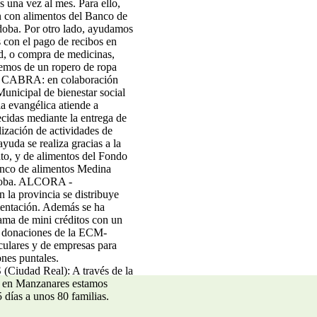
es una vez al mes. Para
ello,
 con alimentos del
Banco de
doba. Por otro
lado, ayudamos
s con el
pago de recibos en
d, o
compra de medicinas,
nemos
de un ropero de ropa
CABRA:
en colaboración
Municipal de bienestar social
ia evangélica atiende a
cidas mediante la entrega de
lización de actividades de
ayuda se realiza gracias a la
to, y de alimentos del Fondo
nco de alimentos Medina
oba.
ALCORA -
en la provincia se
distribuye
mentación. Además
se ha
ama de mini créditos
con un
 donaciones de la
ECM-
culares y de empresas
para
ones puntales.
S
(Ciudad Real): A través de la
ca en Manzanares estamos
días a unos 80 familias.