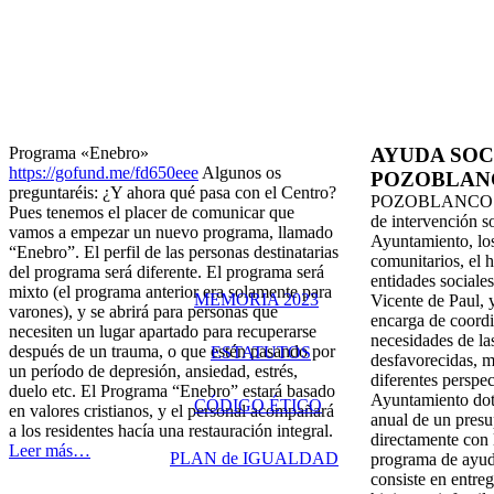
Programa «Enebro»
AYUDA SOC
https://gofund.me/fd650eee
Algunos os
POZOBLAN
preguntaréis: ¿Y ahora qué pasa
con el Centro?
POZOBLANCO
Pues tenemos el placer de
comunicar que
de intervención s
vamos a empezar un nuevo
programa, llamado
Ayuntamiento, los
“Enebro”. El perfil de las
personas destinatarias
comunitarios, el 
del programa será
diferente. El programa será
entidades sociale
mixto (el programa
anterior era solamente para
MEMORIA 2023
Vicente de Paul, 
varones), y se
abrirá para personas que
encarga de coordi
necesiten un lugar
apartado para recuperarse
necesidades de la
después de un
trauma, o que estén pasando por
ESTATUTOS
desfavorecidas, 
un período
de depresión, ansiedad, estrés,
diferentes perspec
duelo etc. El
Programa “Enebro” estará basado
Ayuntamiento dot
CÓDIGO ÉTICO
en valores
cristianos, y el personal acompañará
anual de un presu
a los
residentes hacía una restauración integral.
directamente con 
Leer más…
PLAN de IGUALDAD
programa de ayud
consiste en entre