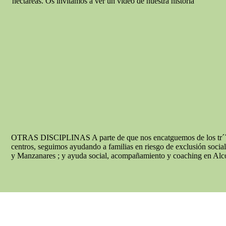
hectáreas.
Os invitamos a ver un video de nuestra historia
OTRAS DISCIPLINAS
A parte de que nos encatguemos de los tr´
centros, seguimos
ayudando a familias en riesgo de exclusión soci
y Manzanares ;
y ayuda social, acompañamiento y coaching en Alc