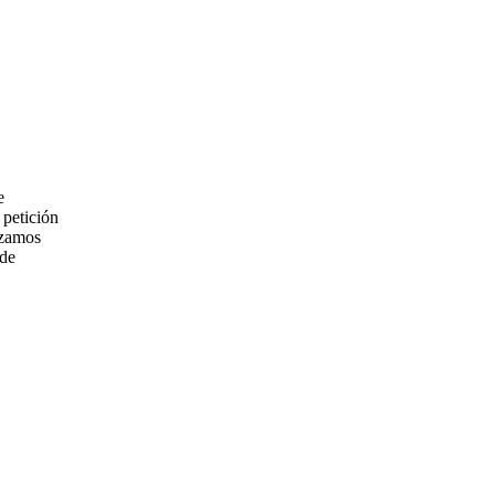
e
 petición
zamos
 de